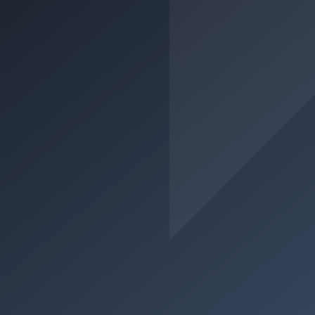
Mindestalter: 16 Jahre
Einschlussklassen: AM
Vorbesitz: –
• Krafträder (auch mit Beiwagen) mit einen
Hubraum von bis zu 125 cm³ und einer
Motorleistung von nicht mehr als 11 kW, bei
denen das Verhältnis der Leistung zum Gewicht
0,1 kW/kg nicht übersteigt.
• dreirädrige Kraftfahrzeuge mit symmetrisch
angeordneten Rädern und einen Hubraum von
mehr als 50 cm³ bei Verbrennungsmotoren oder
bauartbedingte Höchstgeschwindigkeit von mehr
als 45 km/h und mit einer Leistung von bis zu 15
kW.